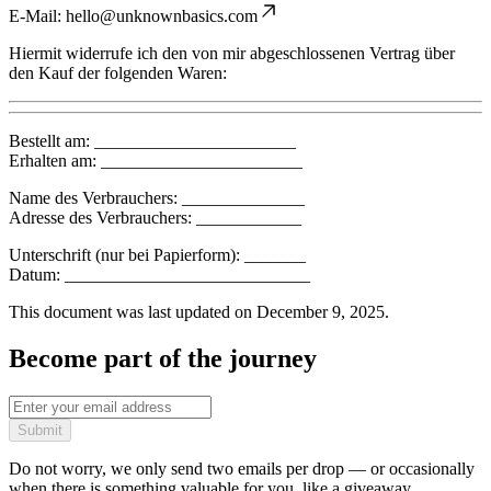
E-Mail:
hello@unknownbasics.com
Hiermit widerrufe ich den von mir abgeschlossenen Vertrag über
den Kauf der folgenden Waren:
Bestellt am: _______________________
Erhalten am: _______________________
Name des Verbrauchers: ______________
Adresse des Verbrauchers: ____________
Unterschrift (nur bei Papierform): _______
Datum: ____________________________
This document was last updated on December 9, 2025.
Become part of the journey
Submit
Do not worry, we only send two emails per drop — or occasionally
when there is something valuable for you, like a giveaway.